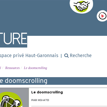
ture
Numérique
space privé Haut-Garonnais
Recherche
l
Ressources
Le doomscrolling
e doomscrolling