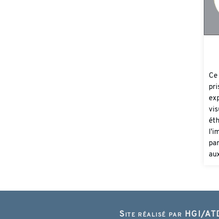
Ce 
pri
exp
vis
éth
l'i
par
aux
Site réalisé par HGI/ATD