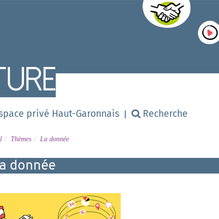
ture
Numérique
space privé Haut-Garonnais
Recherche
l
Thèmes
La donnée
a donnée