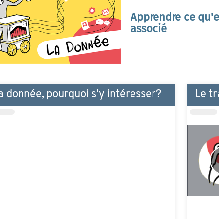
Apprendre ce qu'e
asso
a donnée, pourquoi s'y intéresser?
Le tr