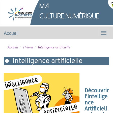
M
a
Culture
Numérique
Accueil
Menu
Accueil
Thèmes
Intelligence artificielle
Intelligence artificielle
Découvrir
l'Intellige
nce
Artificiell